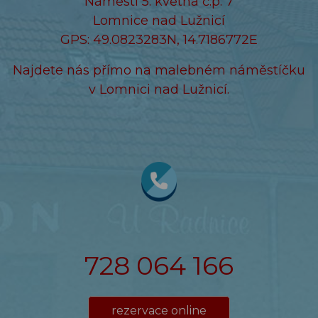
Náměstí 5. května č.p. 7
Lomnice nad Lužnicí
GPS: 49.0823283N, 14.7186772E
Najdete nás přímo na malebném náměstíčku
v Lomnici nad Lužnicí.
728 064 166
rezervace online