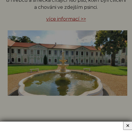
8 hřebců a smečka čítající 160 psů, kteří byli cvičeni
a chováni ve zdejším psinci.
více informací >>
✕