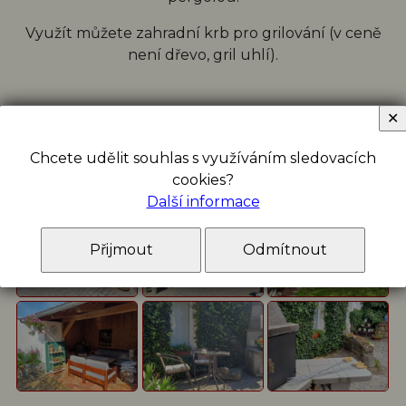
Využít můžete zahradní krb pro grilování (v ceně
není dřevo, gril uhlí).
✕
Chcete udělit souhlas s využíváním sledovacích
cookies?
Další informace
Přijmout
Odmítnout