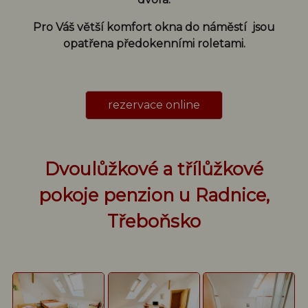
Pro Váš větší komfort okna do náměstí jsou
opatřena předokenními roletami.
rezervace online
Dvoulůžkové a třílůžkové
pokoje penzion u Radnice,
Třeboňsko