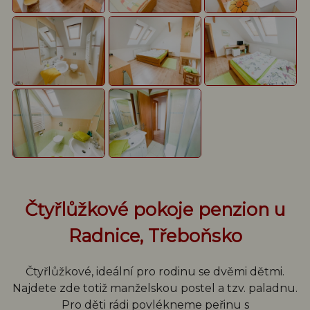
Čtyřlůžkové pokoje penzion u
Radnice, Třeboňsko
Čtyřlůžkové, ideální pro rodinu se dvěmi dětmi.
Najdete zde totiž manželskou postel a tzv. paladnu.
Pro děti rádi povlékneme peřinu s