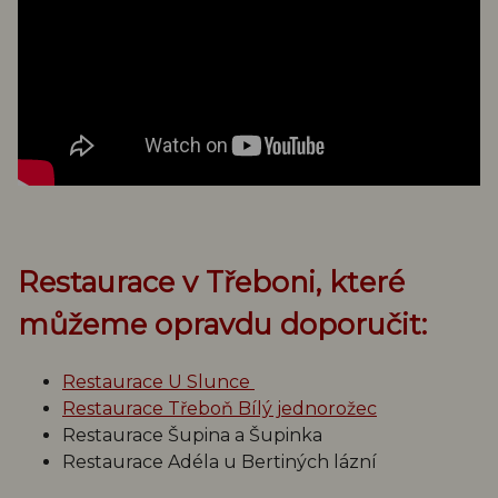
Restaurace v Třeboni, které
můžeme opravdu doporučit:
Restaurace U Slunce
Restaurace Třeboň Bílý jednorožec
Restaurace Šupina a Šupinka
Restaurace Adéla u Bertiných lázní