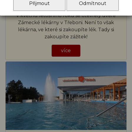
lékárna v Třeboni
Přijmout
Odmítnout
V květnu letošního roku se otevřely dveře
Zámecké lékárny v Třeboni. Není to však
lékárna, ve které si zakoupíte lék. Tady si
zakoupíte zážitek!
více