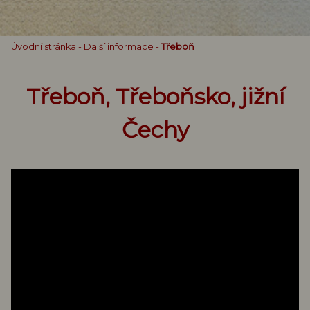
Úvodní stránka
-
Další informace
-
Třeboň
Třeboň, Třeboňsko, jižní
Čechy