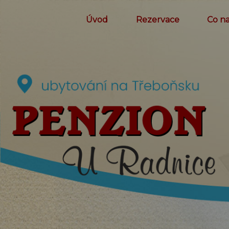
Úvod
Rezervace
Co n