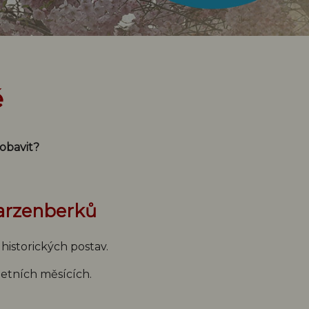
ě
obavit?
arzenberků
 historických postav.
letních měsících.