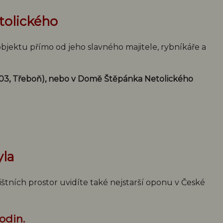
tolického
ektu přímo od jeho slavného majitele, rybníkáře a
03, Třeboň), nebo v Domě Štěpánka Netolického
yla
ištních prostor uvidíte také nejstarší oponu v České
odin.