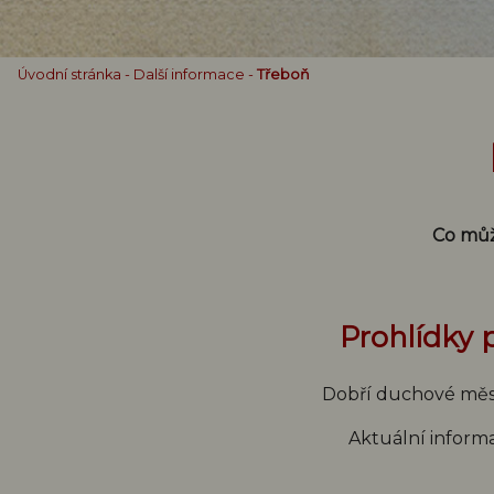
Úvodní stránka
-
Další informace
-
Třeboň
Co můž
Prohlídky
Dobří duchové města 
Aktuální informa