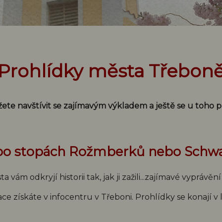
Prohlídky města Třebon
ete navštívit se zajímavým výkladem a ještě se u toho p
 po stopách Rožmberků nebo Schw
vám odkryjí historii tak, jak ji zažili...zajímavé vyprávění
ce získáte v infocentru v Třeboni. Prohlídky se konají v 