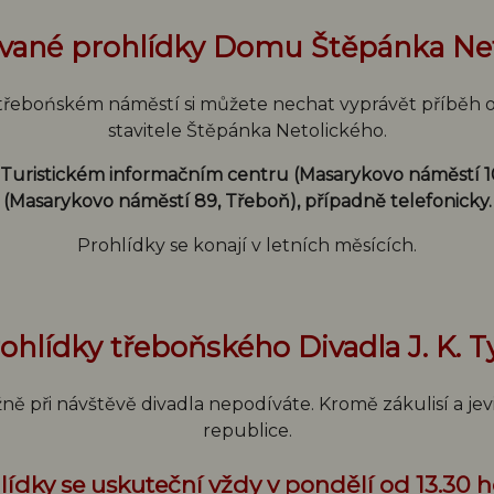
ané prohlídky Domu Štěpánka Ne
ebońském náměstí si můžete nechat vyprávět příběh obj
stavitele Štěpánka Netolického.
 Turistickém informačním centru (Masarykovo náměstí 1
(Masarykovo náměstí 89, Třeboň), případně telefonicky.
Prohlídky se konají v letních měsících.
ohlídky třeboňského Divadla J. K. T
ně při návštěvě divadla nepodíváte. Kromě zákulisí a jev
republice.
lídky se uskuteční vždy v pondělí od 13.30 h