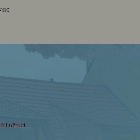
17:00
 Lužnicí.