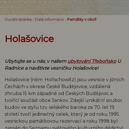
Úvodní stránka
-
Další informace
-
Památky v okolí
Holašovice
Ubytujte se u nás, v našem
ubytování Třeboňsko
U
Radnice a navštivte vesničku Holašovice!
Holašovice (něm. Hollschowitz) jsou vesnice v jižních
Čechách v okrese České Budějovice, vzdálená
zhruba 15 km západně od Českých Budějovic a
tvořící součást obce Jankov. Zdejší unikátní soubor
budov ve stylu tzv. selského baroka ze 70. let 19.
století tvoří jedinečný celek, který je od roku 1995
vesnickou památkovou rezervací a roku 1998 byl
zapsán do Seznamu světového kulturního dědictví