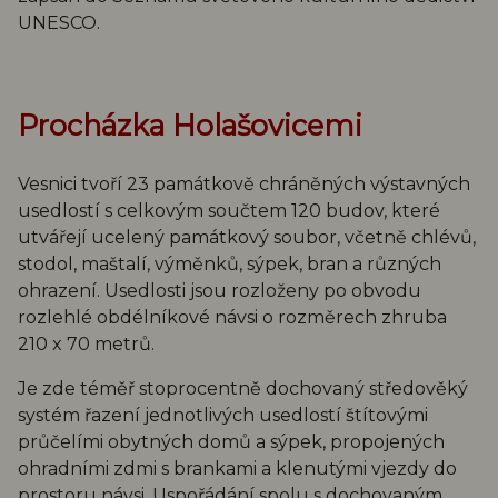
UNESCO.
Procházka Holašovicemi
Vesnici tvoří 23 památkově chráněných výstavných
usedlostí s celkovým součtem 120 budov, které
utvářejí ucelený památkový soubor, včetně chlévů,
stodol, maštalí, výměnků, sýpek, bran a různých
ohrazení. Usedlosti jsou rozloženy po obvodu
rozlehlé obdélníkové návsi o rozměrech zhruba
210 x 70 metrů.
Je zde téměř stoprocentně dochovaný středověký
systém řazení jednotlivých usedlostí štítovými
průčelími obytných domů a sýpek, propojených
ohradními zdmi s brankami a klenutými vjezdy do
prostoru návsi. Uspořádání spolu s dochovaným