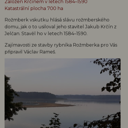
Založen Krčínem v letech 1584–1590
Katastrální plocha 700 ha
Rožmberk vskutku hlásá slávu rožmberského
domu, jak o to usiloval jeho stavitel Jakub Krčín z
Jelčan. Stavěl ho v letech 1584–1590.
Zajímavosti ze stavby rybníka Rožmberka pro Vás
připravil Václav Rameš.