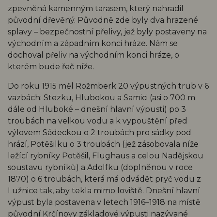
zpevněná kamenným tarasem, který nahradil
původní dřevěný. Původně zde byly dva hrazené
splavy – bezpečnostní přelivy, jež byly postaveny na
východním a západním konci hráze. Nám se
dochoval přeliv na východním konci hráze, o
kterém bude řeč níže.
Do roku 1915 měl Rožmberk 20 výpustných trub v 6
vazbách: Stezku, Hlubokou a Samici (asi o 700 m
dále od Hluboké – dnešní hlavní výpusti) po 3
troubách na velkou vodu a k vypouštění před
výlovem Sádeckou o 2 troubách pro sádky pod
hrází, Potěšilku o 3 troubách (jež zásobovala níže
ležící rybníky Potěšil, Flughaus a celou Nadějskou
soustavu rybníků) a Adolfku (doplněnou v roce
1870) o 6 troubách, která má odvádět pryč vodu z
Lužnice tak, aby tekla mimo loviště. Dnešní hlavní
výpust byla postavena v letech 1916–1918 na místě
původní Krčínovy základové výpusti nazývané