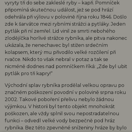
vyryty tři do sebe zakleslé ryby – kapři. Pomníček
připomíná skutečnou událost, jež se pod hrází
odehrála při výlovu v polovině října roku 1846. Došlo
zde k šarvátce mezi rybními strážci a pytláky. Jeden
pytlák při ní zemřel. Lid vinil ze smrti nebohého
zlodějíčka horlivé strážce rybníka, ale pitva nakonec
ukázala, že nenechavec byl stižen srdečním
kolapsem, který mu přivodilo velké rozčilení při
rvačce. Nikdo to však nebral v potaz a tak se
nicméně dodnes nad pomníčkem říká: „Zde byl ubit
pytlák pro tři kapry!“
Východní splav rybníka prodělal velkou opravu po
značném poškození povodní v polovině srpna roku
2002. Takové poboření přelivu nebylo žádnou
výjimkou. V historii byl tento objekt mnohokrát
poškozen, ale vždy splnil svou nepostradatelnou
funkci – odvedl velké vody bezpečně pod hráz
rybníka. Bez této zpevněné sníženiny hráze by bylo