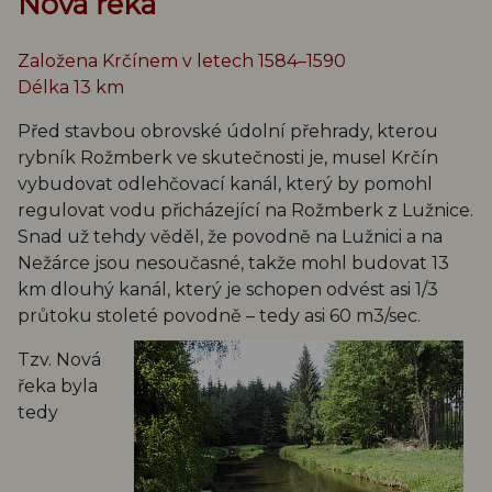
Nová řeka
Založena Krčínem v letech 1584–1590
Délka 13 km
Před stavbou obrovské údolní přehrady, kterou
rybník Rožmberk ve skutečnosti je, musel Krčín
vybudovat odlehčovací kanál, který by pomohl
regulovat vodu přicházející na Rožmberk z Lužnice.
Snad už tehdy věděl, že povodně na Lužnici a na
Nežárce jsou nesoučasné, takže mohl budovat 13
km dlouhý kanál, který je schopen odvést asi 1/3
průtoku stoleté povodně – tedy asi 60 m3/sec.
Tzv. Nová
řeka byla
tedy