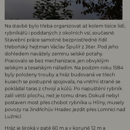
Na stavbě bylo třeba organizovat až kolem tisíce lidí,
rybníkářů i poddaných z okolních vsí, současně.
Stavební práce samotné bezprostředně řídil
třeboňský hejtman Václav Špulíř z Jiter. Pod jeho
dohledem navážely zeminu selské potahy.
Pracovalo se bez mechanizace, jen obvyklým
selským a tesařským nářadím. Na podzim roku 1584
byly položeny trouby a hráz budovaná ve třech
kusech se postupně spojovala, na vnitřní straně se
pokládal taras z chvojí a kůlů. Po napuštění rybník
zalil větší plochu, než je tomu dnes. Dokud nebyl
postaven most přes chobot rybníka u Hlíny, musely
povozy na Jindřichův Hradec jezdit přes Lomnici nad
Lužnicí.
Hráz je široká v patě 60 m a v koruně 12 m a