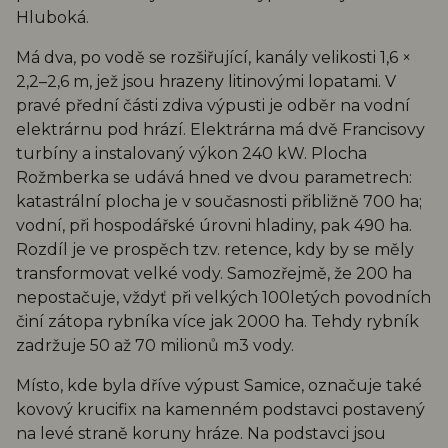
Hluboká.
Má dva, po vodě se rozšiřující, kanály velikosti 1,6 ×
2,2–2,6 m, jež jsou hrazeny litinovými lopatami. V
pravé přední části zdiva výpusti je odběr na vodní
elektrárnu pod hrází. Elektrárna má dvě Francisovy
turbíny a instalovaný výkon 240 kW. Plocha
Rožmberka se udává hned ve dvou parametrech:
katastrální plocha je v současnosti přibližně 700 ha;
vodní, při hospodářské úrovni hladiny, pak 490 ha.
Rozdíl je ve prospěch tzv. retence, kdy by se měly
transformovat velké vody. Samozřejmě, že 200 ha
nepostačuje, vždyť při velkých 100letých povodních
činí zátopa rybníka více jak 2000 ha. Tehdy rybník
zadržuje 50 až 70 milionů m3 vody.
Místo, kde byla dříve výpust Samice, označuje také
kovový krucifix na kamenném podstavci postavený
na levé straně koruny hráze. Na podstavci jsou