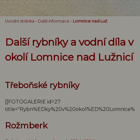
Úvodní stránka
-
Další informace
-
Lomnice nad Luž.
Další rybníky a vodní díla v
okolí Lomnice nad Lužnicí
Třeboňské rybníky
[[FOTOGALERIE id=27
title="Rybn%EDky%20v%20okol%ED%20Lomnice%2
Rožmberk