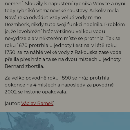
nemění. Sloužily k napuštění rybníka Vdovce a nyní
tedy rybníků Vitmanovské soustavy. Ačkoliv měla
Nová řeka odvádět vždy velké vody mimo
Rožmberk, nikdy tuto svoji funkci neplnila. Problém
je, že levobřežní hráz většinou velkou vodu
nevydržela a v některém místě se protrhla. Tak se
roku 1670 protrhla u jednoty Leština, v létě roku
1730, se za náhlé velké vody z Rakouska zase voda
přelila přes hráz a ta se na dvou místech u jednoty
Bernard zbortila.
Za velké povodně roku 1890 se hráz protrhla
dokonce na 4 místech a naposledy za povodně
2002 se historie opakovala.
(autor:
Václav Rameš
)