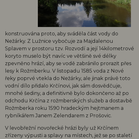
konstruována proto, aby sváděla část vody do
Nežárky. Z Lužnice vybočuje za Majdalenou
Splavem v prostoru tzv. Rozvodí a její 14kilometrové
koryto muselo být navíc ve většině své délky
zpevněno hrází, aby se vodě zabránilo prorazit přes
lesy k Rožmberku. V listopadu 1585 voda z Nové
řeky poprvé vtekla do Nežárky, ale jinak právě toto
vodní dílo přidalo Krčínovi, jak sám dosvědčuje,
mnohé šediny, a definitivně bylo dokončeno až po
odchodu Krčína z rožmberských služeb a dostavbě
Rožmberka roku 1590 hradeckým hejtmanem a
rybníkářem Janem Zelendarem z Prošovic.
V levobřežní novořecké hrázi byly už Krčínem
zřízeny výpusti a splavy na místech, jež se po staletí