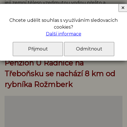
její zemní těleso vzedmutou vodou přelito a
✕
rozplaveno. Vznikla by obrovská vlna jež by měla v
důsledku i dynamický účinek. Parametry přelivu
Chcete udělit souhlas s využíváním sledovacích
jsou už po století neměnné: délka přelivné hrany je
cookies?
58 m a česle – mříže mezi pilíři, které mají bránit
Další informace
unikání ryb při povodni, mají celkovou délku 158 m.
zdroj:
www.lomnice-nl.cz
Přijmout
Odmítnout
Penzion U Radnice na
Třeboňsku se nachází 8 km od
rybníka Rožmberk