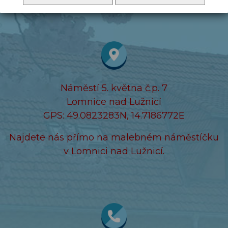
Náměstí 5. května č.p. 7
Lomnice nad Lužnicí
GPS: 49.0823283N, 14.7186772E
Najdete nás přímo na malebném náměstíčku
v Lomnici nad Lužnicí.