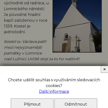
východně od radnice, u
Lomnického náměstí.
Je původně hradní
kaplí založenou v roce
1359. Kostel je
jednolodní.
Kostel sv. Václava patří
mezi nejvýznamější
památky v Lomnice
nad Lužnicí. Určitě stojí za to ho naštívit!
✕
Chcete udělit souhlas s využíváním sledovacích
cookies?
Další informace
Přijmout
Odmítnout