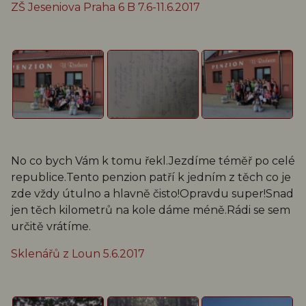
ZŠ Jeseniova Praha 6 B 7.6-11.6.2017
No co bych Vám k tomu řekl.Jezdíme téměř po celé
republice.Tento penzion patří k jedním z těch co je
zde vždy útulno a hlavně čisto!Opravdu super!Snad
jen těch kilometrů na kole dáme méně.Rádi se sem
určitě vrátíme.
Sklenářů z Loun 5.6.2017