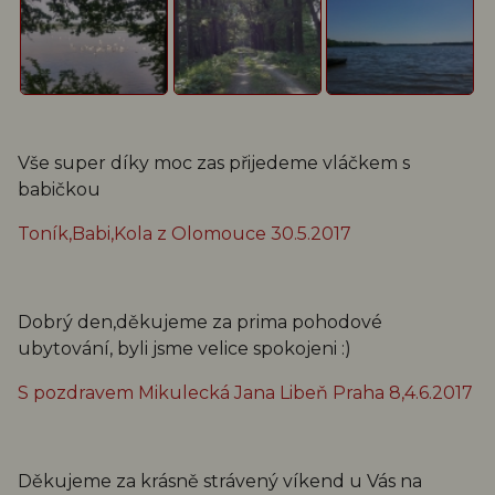
Vše super díky moc zas přijedeme vláčkem s
babičkou
Toník,Babi,Kola z Olomouce 30.5.2017
Dobrý den,děkujeme za prima pohodové
ubytování, byli jsme velice spokojeni :)
S pozdravem Mikulecká Jana Libeň Praha 8,4.6.2017
Děkujeme za krásně strávený víkend u Vás na