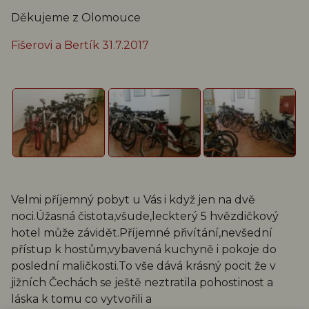
Děkujeme z Olomouce
Fišerovi a Bertík 31.7.2017
Velmi příjemný pobyt u Vás i když jen na dvě
noci.Úžasná čistota,všude,leckterý 5 hvězdičkový
hotel může závidět.Příjemné přivítání,nevšední
přístup k hostům,vybavená kuchyně i pokoje do
poslední maličkosti.To vše dává krásný pocit že v
jižních Čechách se ještě neztratila pohostinost a
láska k tomu co vytvořili a