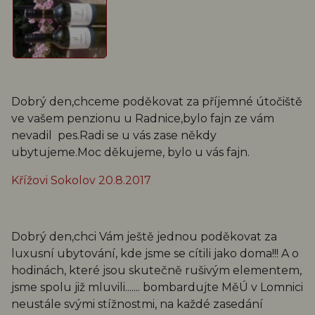
Dobrý den,chceme poděkovat za příjemné útočiště
ve vašem penzionu u Radnice,bylo fajn ze vám
nevadil pes.Radi se u vás zase někdy
ubytujeme.Moc děkujeme, bylo u vás fajn.
Křížovi Sokolov 20.8.2017
Dobrý den,chci Vám ještě jednou poděkovat za
luxusní ubytování, kde jsme se cítili jako doma!!! A o
hodinách, které jsou skutečně rušivým elementem,
jsme spolu již mluvili....... bombardujte MěÚ v Lomnici
neustále svými stížnostmi, na každé zasedání