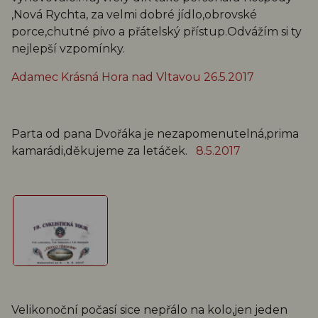
,Nová Rychta, za velmi dobré jídlo,obrovské
porce,chutné pivo a přátelský přístup.Odvážím si ty
nejlepší vzpomínky.
Adamec Krásná Hora nad Vltavou 26.5.2017
Parta od pana Dvořáka je nezapomenutelná,prima
kamarádi,děkujeme za letáček.
8.5.2017
Velikonoční počasí sice nepřálo na kolo,jen jeden