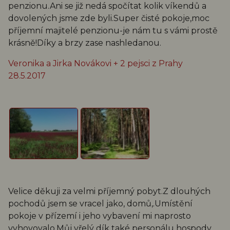
penzionu.Ani se již nedá spočítat kolik víkendů a
dovolených jsme zde byli.Super čisté pokoje,moc
příjemní majitelé penzionu-je nám tu s vámi prostě
krásně!Díky a brzy zase nashledanou.
Veronika a Jirka Novákovi + 2 pejsci z Prahy
28.5.2017
Velice děkuji za velmi příjemný pobyt.Z dlouhých
pochodů jsem se vracel jako, domů,.Umístění
pokoje v přízemí i jeho vybavení mi naprosto
vyhovovalo.Můj vřelý dík také personálu hospody