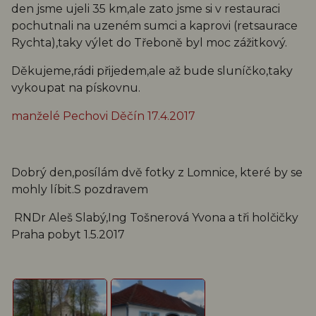
den jsme ujeli 35 km,ale zato jsme si v restauraci
pochutnali na uzeném sumci a kaprovi (retsaurace
Rychta),taky výlet do Třeboně byl moc zážitkový.
Děkujeme,rádi přijedem,ale až bude sluníčko,taky
vykoupat na pískovnu.
manželé Pechovi Děčín 17.4.2017
Dobrý den,posílám dvě fotky z Lomnice, které by se
mohly líbit.S pozdravem
RNDr Aleš Slabý,Ing Tošnerová Yvona a tři holčičky
Praha pobyt 1.5.2017