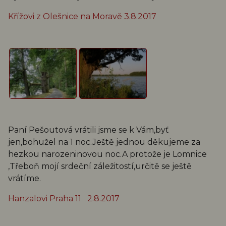
Křížovi z Olešnice na Moravě 3.8.2017
Paní Pešoutová vrátili jsme se k Vám,byť
jen,bohužel na 1 noc.Ještě jednou děkujeme za
hezkou narozeninovou noc.A protože je Lomnice
,Třeboň mojí srdeční záležitostí,určitě se ještě
vrátíme.
Hanzalovi Praha 11 2.8.2017