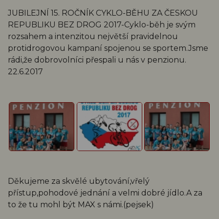
JUBILEJNÍ 15. ROČNÍK CYKLO-BĚHU ZA ČESKOU
REPUBLIKU BEZ DROG 2017-Cyklo-běh je svým
rozsahem a intenzitou největší pravidelnou
protidrogovou kampaní spojenou se sportem.Jsme
rádi,že dobrovolníci přespali u nás v penzionu.
22.6.2017
Děkujeme za skvělé ubytování,vřelý
přístup,pohodové jednání a velmi dobré jídlo.A za
to že tu mohl být MAX s námi.(pejsek)