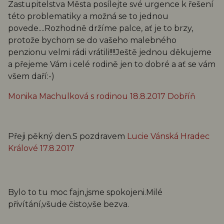
Zastupitelstva Města posílejte své urgence k řešení
této problematiky a možná se to jednou
povede....Rozhodně držíme palce, ať je to brzy,
protože bychom se do vašeho malebného
penzionu velmi rádi vrátili!!!!Ještě jednou děkujeme
a přejeme Vám i celé rodině jen to dobré a ať se vám
všem daří:-)
Monika Machulková s rodinou 18.8.2017 Dobříň
Přeji pěkný den.S pozdravem
Lucie Vánská Hradec
Králové 17.8.2017
Bylo to tu moc fajn,jsme spokojeni.Milé
přivítání,všude čisto,vše bezva.