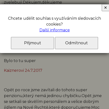
zvelebují.Děkujem,děkujeme
✕
Hanzalovi 31.7.2017 Praha 11
Chcete udělit souhlas s využíváním sledovacích
cookies?
Další informace
Bylo to tu úžasné a taky krásné
Smítkovi 24.7.2017
Přijmout
Odmítnout
Bylo to tu super
Kaiznerovi 24.7.2017
Opět po roce jsme zavítali do tohoto super
penzionu,který nemá jedinou chybičku.Opět jsme
se setkali se skvělím personálem a velice dobrým
jídlem na Nové Rychtě,které doporučujeme.Moc