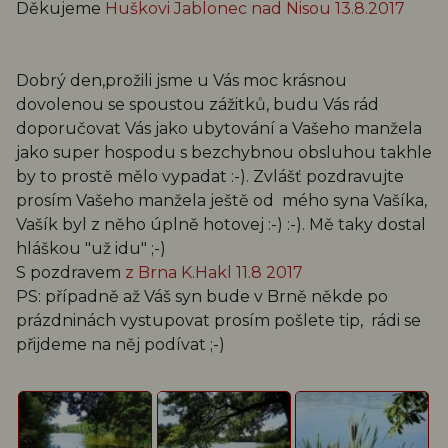
Děkujeme
Huškovi Jablonec nad Nisou 13.8.2017
Dobrý den,prožili jsme u Vás moc krásnou
dovolenou se spoustou zážitků, budu Vás rád
doporučovat Vás jako ubytování a Vašeho manžela
jako super hospodu s bezchybnou obsluhou takhle
by to prostě mělo vypadat :-). Zvlášť pozdravujte
prosím Vašeho manžela ještě od mého syna Vašíka,
Vašík byl z něho úplně hotovej :-) :-). Mě taky dostal
hláškou "už idu" ;-)
S pozdravem
z Brna K.Hakl 11.8 2017
PS: případně až Váš syn bude v Brně někde po
prázdninách vystupovat prosím pošlete tip, rádi se
přijdeme na něj podívat ;-)