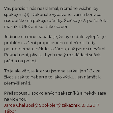
Váš penzion nás nezklamal, nicméně všichni byli
spokojeni :))). Dokonale vybaveno, varná konvice,
nádobíčko na pokoji, ručníky. Špička je 2. polštářek -
mazlík:). Uložení kol také super.
Jedinné co mne napadá je, že by se dalo vylepšit je
problém sušení propoceného oblečení. Tedy
pokud nemáte někde sušárnu, což jsem si nevšiml.
Pokud není, přivítal bych malý rozkládací sušák
prádla na pokoji.
To je ale věc, se kterou jsem se setkal jen 1-2x za
život a tak to neberte to jako výtku, jen námět k
přemýšlení :).
Přeji spoustu spokojených zákazníků a někdy zase
na viděnou.
Jarda Chalupský. Spokojený zákazník, 8.10.2017
Tábor