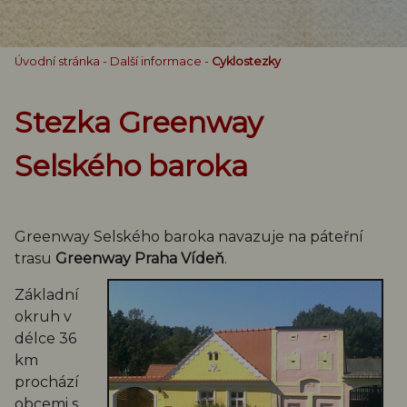
Úvodní stránka
-
Další informace
-
Cyklostezky
Stezka Greenway
Selského baroka
Greenway Selského baroka navazuje na páteřní
trasu
Greenway Praha Vídeň
.
Základní
okruh v
délce 36
km
prochází
obcemi s