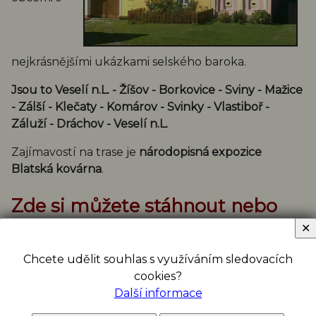
nejkrásnějšími ukázkami selského baroka.
Jsou to Veselí n.L. - Žíšov - Borkovice - Sviny - Mažice
- Zálší - Klečaty - Komárov - Svinky - Vlastiboř -
Záluží - Dráchov - Veselí n.L.
Zajímavostí na trase je
národopisná expozice
Blatská kovárna
.
Zde si můžete stáhnout nebo
prohlédnout brožuru:
✕
Chcete udělit souhlas s využíváním sledovacích
cookies?
Další informace
Brožura Greenway selského baroka.pdf