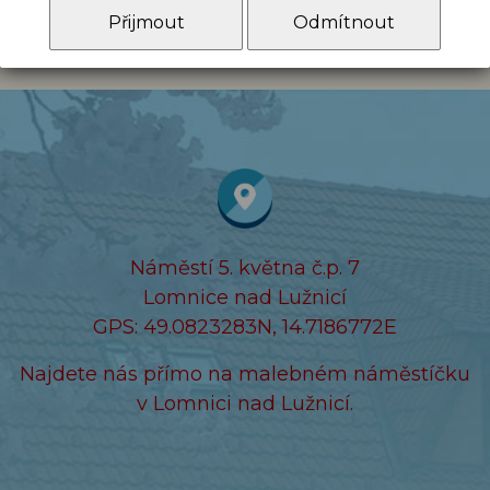
(2,89 MB)
Přijmout
Odmítnout
Náměstí 5. května č.p. 7
Lomnice nad Lužnicí
GPS: 49.0823283N, 14.7186772E
Najdete nás přímo na malebném náměstíčku
v Lomnici nad Lužnicí.